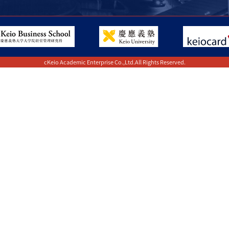
cKeio Academic Enterprise Co.,Ltd.All Rights Reserved.