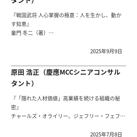
『戦国武将 人心掌握の極意：人を生かし、動か
す知恵』
童門 冬二（著）
PHP研究所（1986年10月）
2025年9月9日
原田 浩正（慶應MCCシニアコンサル
タント）
『「隠れた人材価値」高業績を続ける組織の秘
密』
チャールズ・オライリー、ジェフリー・フェファ
ー（著）、廣田里子（訳）
草思社（2005年3月）
2025年7月8日