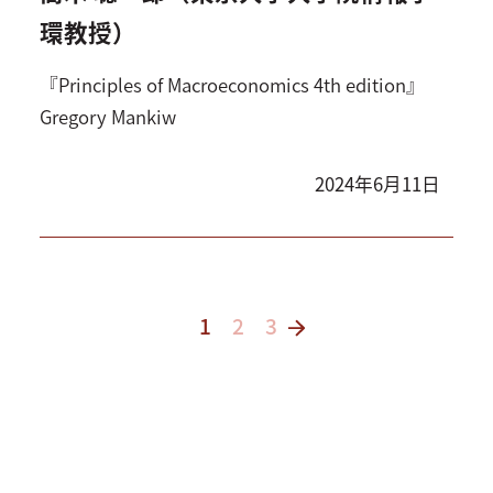
環教授）
『Principles of Macroeconomics 4th edition』
Gregory Mankiw
2024年6月11日
1
2
3