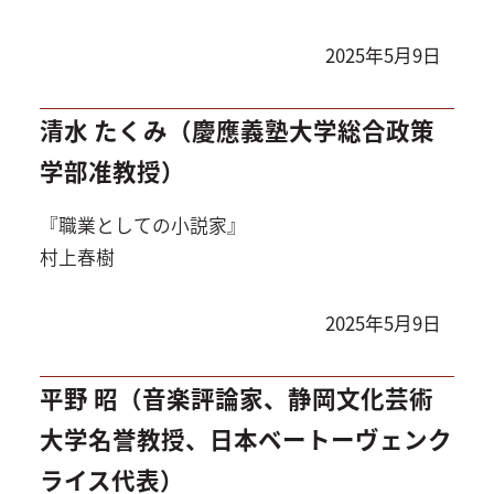
バンクーバーのブランディングカンパニー
BlastRadiusに勤めていた時に書店で出会った一
2025年5月9日
冊。当時、日本語の本に飢えていた時に不思議な
タイトルに惹かれた購入。
清水 たくみ（慶應義塾大学総合政策
学部准教授）
『職業としての小説家』
村上春樹
2025年5月9日
平野 昭（音楽評論家、静岡文化芸術
大学名誉教授、日本ベートーヴェンク
ライス代表）