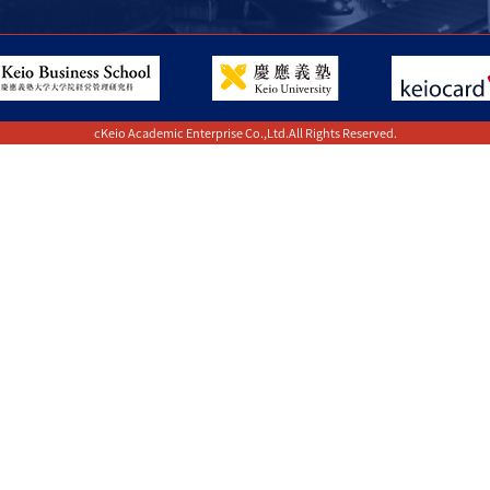
cKeio Academic Enterprise Co.,Ltd.All Rights Reserved.