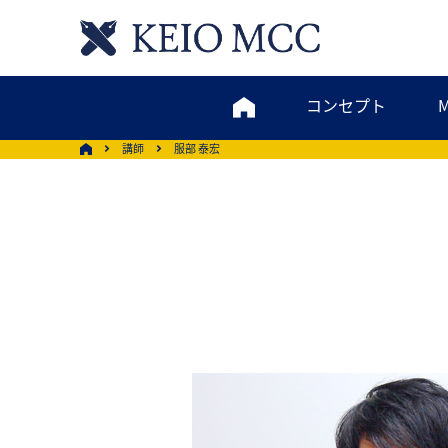
コンセプト
講師
服部 泰宏