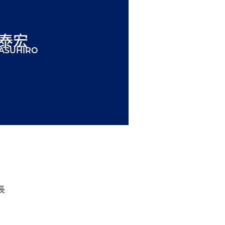
 泰宏
YASUHIRO
長