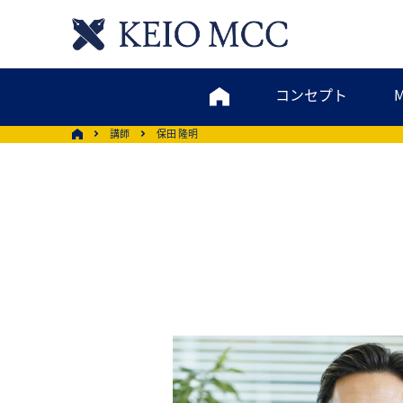
コンセプト
講師
保田 隆明