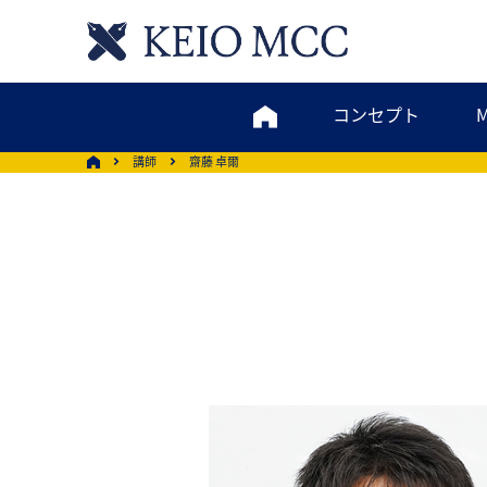
コンセプト
講師
齋藤 卓爾