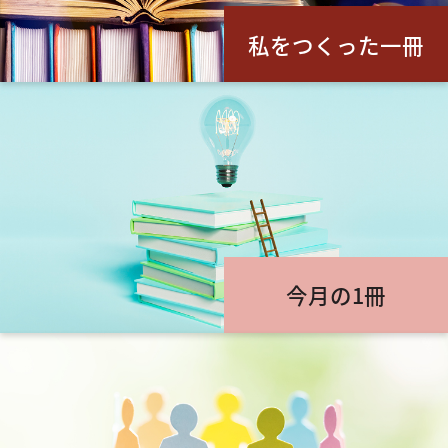
私をつくった一冊
今月の1冊