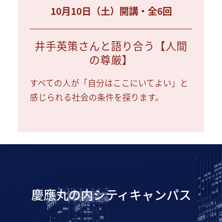
10月10日（土）開講・全6回
井手英策さんと語り合う【人間
の尊厳】
すべての人が「自分はここにいてよい」と
感じられる社会の条件を探ります。
慶應丸の内シティキャンパス