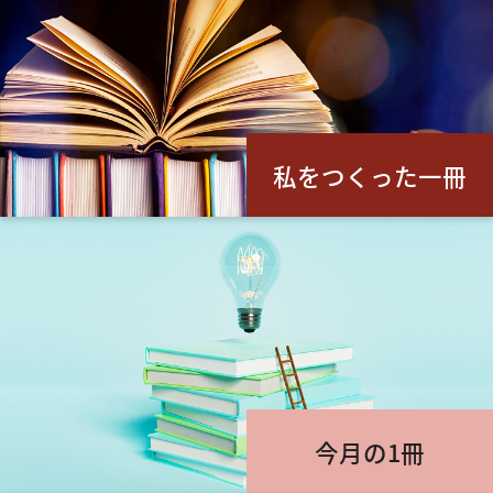
私をつくった一冊
今月の1冊