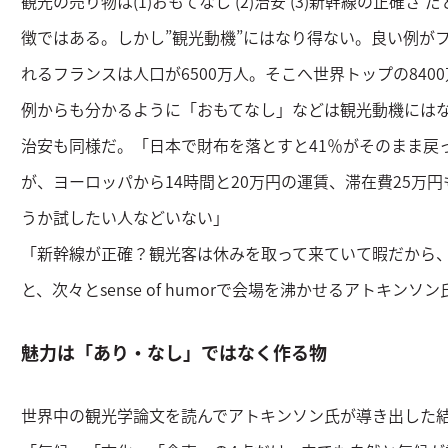
観光の売り物は(1)おもてなし (2)治安 (3)新幹線の正確
徴ではある。しかし”観光動機”にはなり得ない。良い例が
れるフランスは人口が6500万人。そこへ世界トップの84
例からも分かるように「おもてなし」などは観光動機には
治安も同様だ。「日本で財布を落とすと41％がそのまま戻
が、ヨーロッパから14時間と20万円の運賃、滞在費25万
うか試したい人などいない」
「新幹線が正確？観光客は休みを取って来ていて暇だから
と、次々とsense of humorで会場を沸かせるアトキンソン
魅力は「あり・なし」ではなく作る物
世界中の観光学論文を読んでアトキンソン氏が導き出した