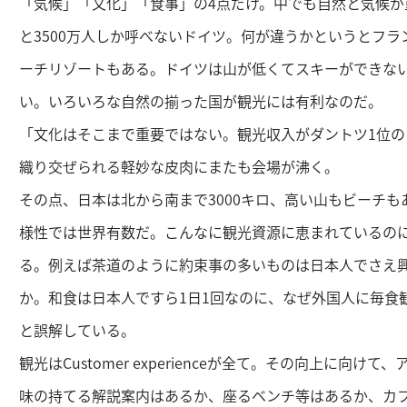
「気候」「文化」「食事」の4点だけ。中でも自然と気候が重
と3500万人しか呼べないドイツ。何が違うかというとフ
ーチリゾートもある。ドイツは山が低くてスキーができな
い。いろいろな自然の揃った国が観光には有利なのだ。
「文化はそこまで重要ではない。観光収入がダントツ1位の
織り交ぜられる軽妙な皮肉にまたも会場が沸く。
その点、日本は北から南まで3000キロ、高い山もビーチ
様性では世界有数だ。こんなに観光資源に恵まれているの
る。例えば茶道のように約束事の多いものは日本人でさえ
か。和食は日本人ですら1日1回なのに、なぜ外国人に毎食
と誤解している。
観光はCustomer experienceが全て。その向上に向
味の持てる解説案内はあるか、座るベンチ等はあるか、カ