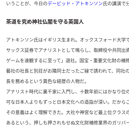
いうことが、今日の
デービッド・アトキンソン
氏の講演で
茶道を究め神社仏閣を守る英国人
アトキンソン氏はイギリス生まれ。オックスフォード大学
サックス証券でアナリストとして鳴らし、取締役や共同出
ゲームを達観するに至って」退社。国宝・重要文化財の補修
藝社の社長と別荘がお隣同士だったご縁で誘われて、同社
長を務めるという異色な経歴の人物だ。
アナリスト時代に裏千家に入門し、十数年前にはかなり位
可な日本人よりもずっと日本文化への造詣が深い。だから
その意義はよく理解できた。大社や神宮など最上位クラスの
あるという、押しも押されもせぬ文化財補修業界のガリバ