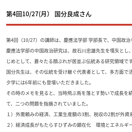
第4回10/27(月） 国分良成さん
第4回（10/27）の講師は、慶應法学部 学部長で、中国政
慶應法学部の中国政治研究は、故石川忠雄先生を嚆矢とし
じめとして、蒼々たる顔ぶれが居並ぶ伝統ある研究領域で
国分先生は、その伝統を受け継ぐ代表者として、多方面で
夕学には6年前にも登壇いただきました。
その時のメモを見ると、当時飛ぶ鳥を落とす勢いで成長を
て、二つの問題を指摘されていました。
１）外需頼みの経済、工業生産額の3割、税収の2割が外資
２）経済成長がもたらすひずみの顕在化 環境とエネルギ