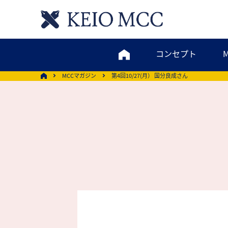
コンセプト
MCCマガジン
第4回10/27(月） 国分良成さん