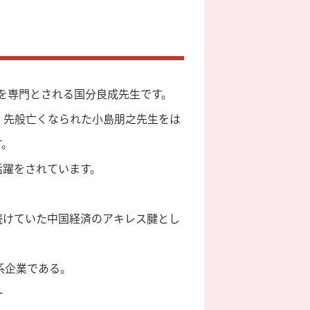
治を専門とされる国分良成先生です。
、先般亡くなられた小島朋之先生をは
す。
活躍をされています。
続けていた中国経済のアキレス腱とし
系企業である。
ー