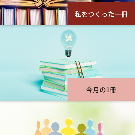
私をつくった一冊
今月の1冊