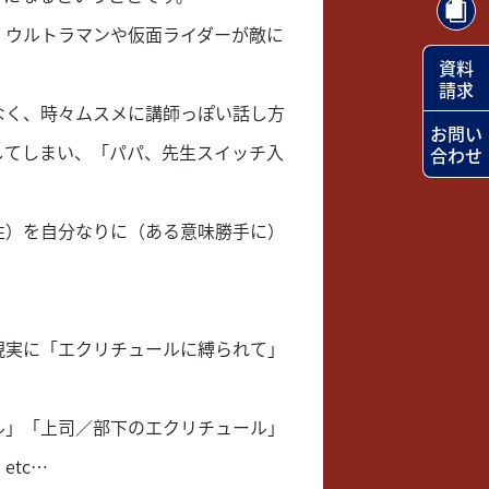
、ウルトラマンや仮面ライダーが敵に
資料
請求
なく、時々ムスメに講師っぽい話し方
お問い
してしまい、「パパ、先生スイッチ入
合わせ
性）を自分なりに（ある意味勝手に）
現実に「エクリチュールに縛られて」
ル」「上司／部下のエクリチュール」
tc…