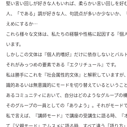
堅い言い回しが好きな人もいれば、柔らかい言い回しを好
人、「である」調が好きな人、句読点が多いか少ないか、
えめにするか…
これら様々な文体は、私たちの経験や性格に起因する『個
います。
しかしこの文体は『個人的嗜好』だけに依存しないとバル
それがみっつめの要素である『エクリチュール』です。
私は勝手にこれを『社会属性的文体』と解釈していますが
識的あるいは無意識的にモードを切り替えているというこ
あるコミュニティにおいて、自分はどのようなグループの
そのグループの一員としての「ありよう」。それがモード
私で言えば、『講師モード』で講座の受講生に語る時、『
て『父親モード』でムスメに語る時、すべて違う「語り方