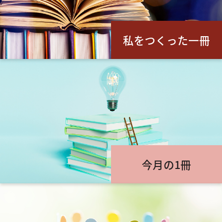
私をつくった一冊
今月の1冊