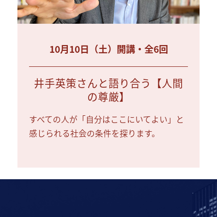
10月10日（土）開講・全6回
井手英策さんと語り合う【人間
の尊厳】
すべての人が「自分はここにいてよい」と
感じられる社会の条件を探ります。