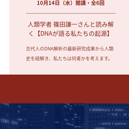
10月14日（水）開講・全6回
人類学者 篠田謙一さんと読み解
く【DNAが語る私たちの起源】
古代人のDNA解析の最新研究成果から人類
史を紐解き、私たちは何者かを考えます。