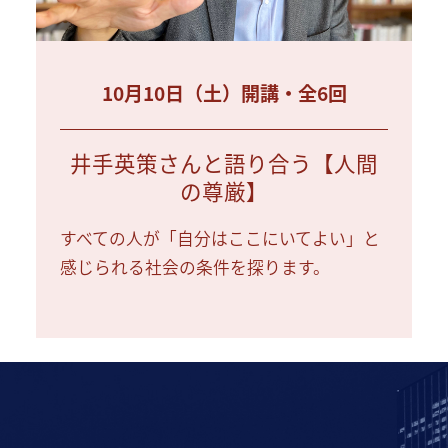
10月10日（土）開講・全6回
井手英策さんと語り合う【人間
の尊厳】
すべての人が「自分はここにいてよい」と
感じられる社会の条件を探ります。