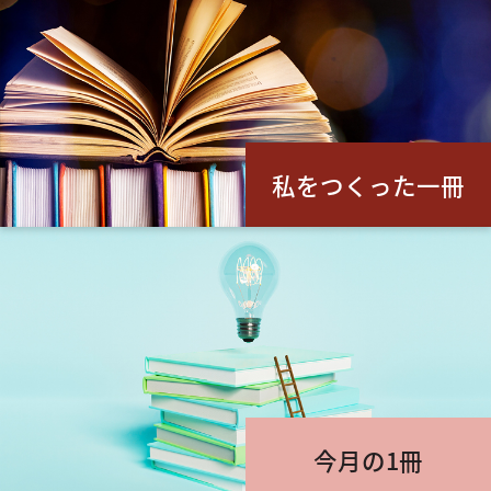
私をつくった一冊
今月の1冊