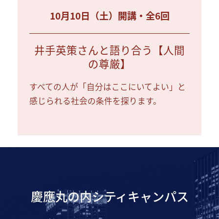
10月10日（土）開講・全6回
井手英策さんと語り合う【人間
の尊厳】
すべての人が「自分はここにいてよい」と
感じられる社会の条件を探ります。
慶應丸の内シティキャンパス