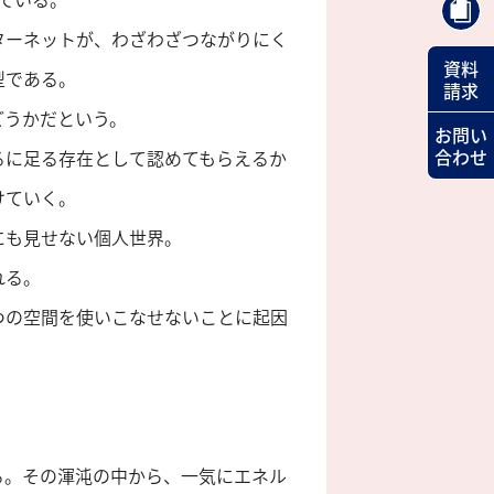
ターネットが、わざわざつながりにく
資料
型である。
請求
どうかだという。
お問い
合わせ
るに足る存在として認めてもらえるか
けていく。
にも見せない個人世界。
れる。
つの空間を使いこなせないことに起因
る。その渾沌の中から、一気にエネル