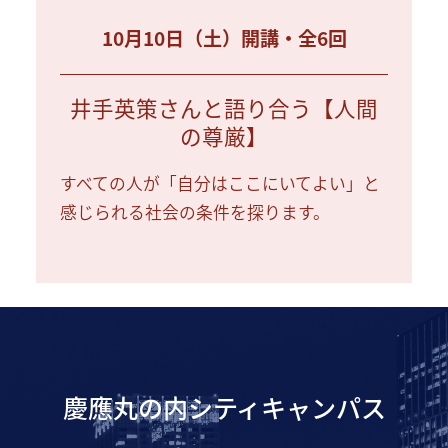
10月10日（土）開講・全6回
井手英策さんと語り合う【人間
の尊厳】
すべての人が「自分はここにいてよい」と
感じられる社会の条件を探ります。
慶應丸の内シティキャンパス