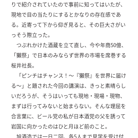
りで紹介されていたので事前に知ってはいたが、
現地で目の当たりにするとかなりの存在感であ
る。近寄って下から仰ぎ見ると、その巨大さがい
っそう際立った。
つぶれかけた酒蔵を立て直し、今や年商50億、
「獺祭」で日本のみならず世界の市場を席巻する
桜井社長。
「ピンチはチャンス！～『獺祭』を世界に届け
る～」と題された今回の講演は、きっと素晴らし
いだろうが、そうはいっても現地・現場・現物、
まずは行ってみないと始まらない。そんな理屈を
合言葉に、ビール党の私が日本酒党の父を誘って
岩国に向かったのはひと月ほど前のこと。
旭酒造では一日二回、各5人まで見学を受け付