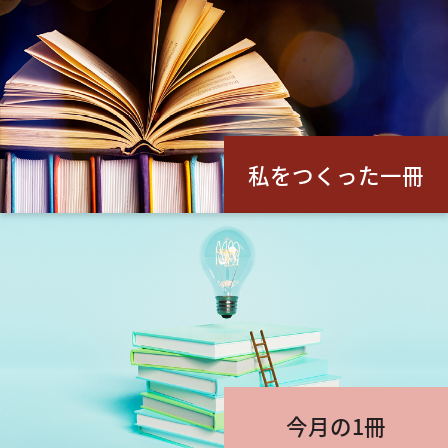
私をつくった一冊
今月の1冊