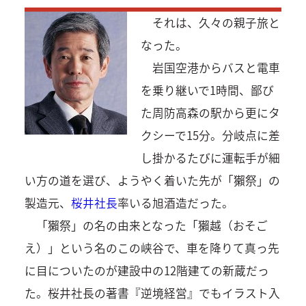
それは、久々の親子旅と
なった。
岩国空港からバスと電車
を乗り継いで1時間、鄙び
た周防高森の駅から更にタ
クシーで15分。分岐点に差
し掛かるたびに運転手が細
い方の道を選び、ようやく着いた先が「獺祭」の
製造元、
桜井社長
率いる旭酒造だった。
「獺祭」の名の由来となった「獺越（おそご
え）」という名のこの峡谷で、車を降りて真っ先
に目についたのが建設中の12階建ての新蔵だっ
た。桜井社長の著書『逆境経営』でもイラスト入