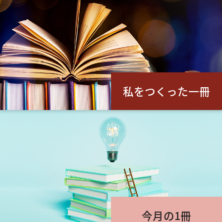
私をつくった一冊
今月の1冊