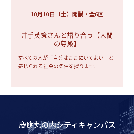
10月10日（土）開講・全6回
井手英策さんと語り合う【人間
の尊厳】
すべての人が「自分はここにいてよい」と
感じられる社会の条件を探ります。
慶應丸の内シティキャンパス