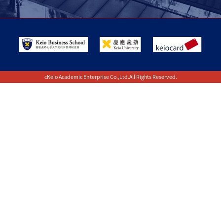
cKeio Academic Enterprise Co.,Ltd.All Rights Reserved.