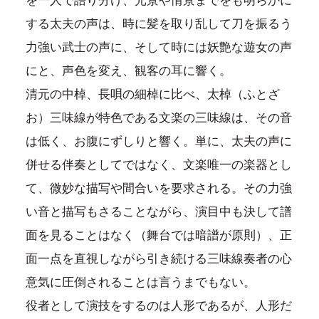
を一人で語り分け、光景や情景までをも明らかに
する太夫の声は、時に髪を取り乱して刀を振るう
力強い武士の声に、そして時には妖艶な遊女の声
にと、声色を変え、観客の耳に響く。
清元の中棹、長唄の細棹に比べ、太棹（ふとざ
お）三味線が特色である文楽の三味線は、その音
は低く、お腹にずしりと響く。単に、太夫の声に
併せる伴奏としてではなく、文楽唯一の楽器とし
て、微妙な描写や間合いを要求される。その力強
い音と描写もさることながら、演目中も決して譜
面を見ることはなく（舞台では暗譜が原則）、正
面一点を直視しながら引き続ける三味線奏者の心
意気に圧倒されることは言うまでもない。
役者として演技をするのは人形であるが、人形だ