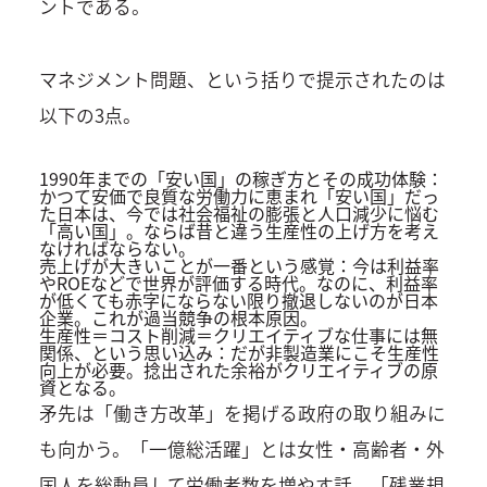
ントである。
マネジメント問題、という括りで提示されたのは
以下の3点。
1990年までの「安い国」の稼ぎ方とその成功体験：
かつて安価で良質な労働力に恵まれ「安い国」だっ
た日本は、今では社会福祉の膨張と人口減少に悩む
「高い国」。ならば昔と違う生産性の上げ方を考え
なければならない。
売上げが大きいことが一番という感覚：今は利益率
やROEなどで世界が評価する時代。なのに、利益率
が低くても赤字にならない限り撤退しないのが日本
企業。これが過当競争の根本原因。
生産性＝コスト削減＝クリエイティブな仕事には無
関係、という思い込み：だが非製造業にこそ生産性
向上が必要。捻出された余裕がクリエイティブの原
資となる。
矛先は「働き方改革」を掲げる政府の取り組みに
も向かう。「一億総活躍」とは女性・高齢者・外
国人を総動員して労働者数を増やす話、「残業規