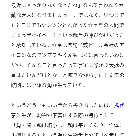
最近はすっかり丸くなったね」なんて言われる素
敵な大人になりましょう…。ではなく、いつまで
もどこまでもツンツンとんがった☆星型の人間で
いようぜベイべー！という趣旨の呼びかけだった
と承知している。☆星は勿論当該ビール会社のア
イコンなのでツマブキくんも悪くは言わないわけ
だが、そんなこと言ったって宇宙に浮かぶ大抵の
星は丸いんだけどな、と呟きながら手にした缶の
麒麟には立派な角が生えていた。
というどうでもいい話から書き出したのは、
熊代
亨
先生が、動物が家畜化する際の特徴として
「角・歯・顎は縮小し、顔は平たくなり、全体に
小型化する」という進化生物学上の知見を示して