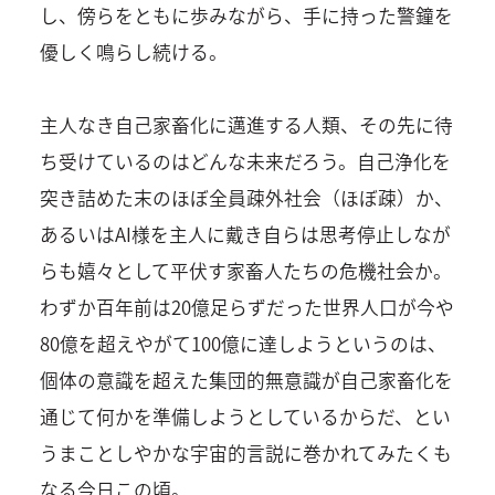
し、傍らをともに歩みながら、手に持った警鐘を
優しく鳴らし続ける。
主人なき自己家畜化に邁進する人類、その先に待
ち受けているのはどんな未来だろう。自己浄化を
突き詰めた末のほぼ全員疎外社会（ほぼ疎）か、
あるいはAI様を主人に戴き自らは思考停止しなが
らも嬉々として平伏す家畜人たちの危機社会か。
わずか百年前は20億足らずだった世界人口が今や
80億を超えやがて100億に達しようというのは、
個体の意識を超えた集団的無意識が自己家畜化を
通じて何かを準備しようとしているからだ、とい
うまことしやかな宇宙的言説に巻かれてみたくも
なる今日この頃。