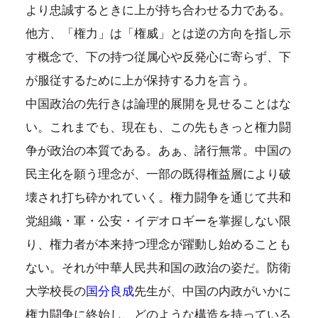
より忠誠するときに上が持ち合わせる力である。
他方、「権力」は「権威」とは逆の方向を指し示
す概念で、下の持つ従属心や反発心に寄らず、下
が服従するために上が保持する力を言う。
中国政治の先行きは論理的展開を見せることはな
い。これまでも、現在も、この先もきっと権力闘
争が政治の本質である。あぁ、諸行無常。中国の
民主化を願う理念が、一部の既得権益層により破
壊され打ち砕かれていく。権力闘争を通じて共和
党組織・軍・公安・イデオロギーを掌握しない限
り、権力者が本来持つ理念が躍動し始めることも
ない。それが中華人民共和国の政治の姿だ。防衛
大学校長の
国分良成
先生が、中国の内政がいかに
権力闘争に終始し、どのような構造を持っている