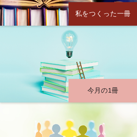
私をつくった一冊
今月の1冊