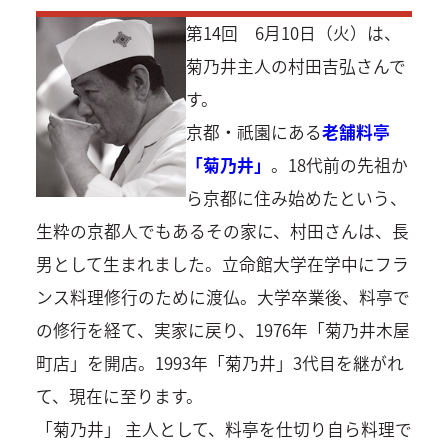
第14回 6月10日（火）は、
菊乃井主人の村田吉弘さんで
す。
京都・祇園にある
老舗料亭
「菊乃井」
。18代前の先祖か
ら京都に住み始めたという、
生粋の京都人でもあるその家に、村田さんは、長
男として生まれました。立命館大学在学中にフラ
ンス料理修行のために渡仏。大学卒業後、料亭で
の修行を経て、実家に戻り、1976年「菊乃井木屋
町店」を開店。1993年「菊乃井」3代目を継がれ
て、現在に至ります。
「菊乃井」 主人として、料亭を仕切り自ら料理で