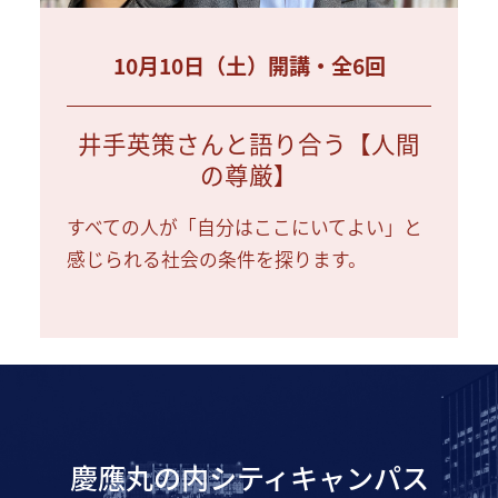
10月10日（土）開講・全6回
井手英策さんと語り合う【人間
の尊厳】
すべての人が「自分はここにいてよい」と
感じられる社会の条件を探ります。
慶應丸の内シティキャンパス