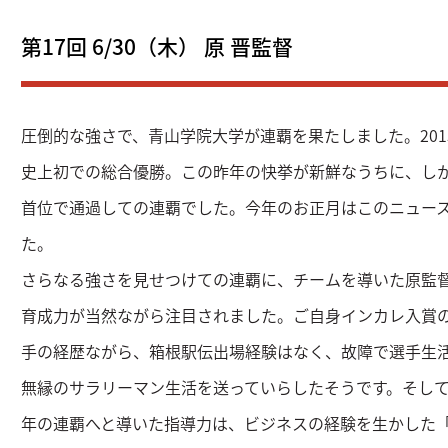
第17回 6/30（木） 原 晋監督
圧倒的な強さで、青山学院大学が連覇を果たしました。201
史上初での総合優勝。この昨年の快挙が新鮮なうちに、し
首位で通過しての連覇でした。今年のお正月はこのニュー
た。
さらなる強さを見せつけての連覇に、チームを導いた原監
育成力が当然ながら注目されました。ご自身インカレ入賞
手の経歴ながら、箱根駅伝出場経験はなく、故障で選手生活
無縁のサラリーマン生活を送っていらしたそうです。そし
年の連覇へと導いた指導力は、ビジネスの経験を生かした