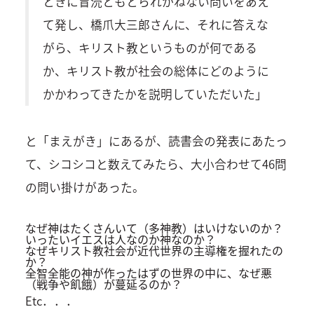
ときに冒涜ともとられかねない問いをあえ
て発し、橋爪大三郎さんに、それに答えな
がら、キリスト教というものが何である
か、キリスト教が社会の総体にどのように
かかわってきたかを説明していただいた」
と「まえがき」にあるが、読書会の発表にあたっ
て、シコシコと数えてみたら、大小合わせて46問
の問い掛けがあった。
なぜ神はたくさんいて（多神教）はいけないのか？
いったいイエスは人なのか神なのか？
なぜキリスト教社会が近代世界の主導権を握れたの
か？
全智全能の神が作ったはずの世界の中に、なぜ悪
（戦争や飢餓）が蔓延るのか？
Etc．．．