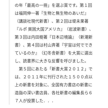
の年「最高の一冊」を選ぶ賞です。第１回
は福岡伸一著『生物と無生物のあいだ』
（講談社現代新書）、第２回は堤未果著
『ルポ 貧困大国アメリカ』（岩波新書）、
第３回は内田樹著『日本辺境論』（新潮新
書）、第４回は村山斉著『宇宙は何ででき
ているのか』（幻冬舎新書）を大賞に選出
し、読書界に大きな反響を呼びました。
第５回にあたる「新書大賞２０１２」で
は、２０１１年に刊行された１５００点以
上の新書を対象に、全国有力書店の新書に
造詣の深い書店員、各社新書の編集長ら６
７人が投票した．．．