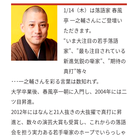
1/14（木）は落語家 春風
亭 一之輔さんにご登壇い
ただきます。
“いま大注目の若手落語
家”、”最も注目されている
新進気鋭の噺家”、”期待の
真打”等々
･･･一之輔さんを彩る言葉は数知れず。
大学卒業後、春風亭一朝に入門し、2004年には二
ツ目昇進。
2012年にはなんと21人抜きの大抜擢で真打に昇
進と、数々の演芸大賞も受賞し、これからの落語
会を担う実力ある若手噺家のホープでいらっしゃ