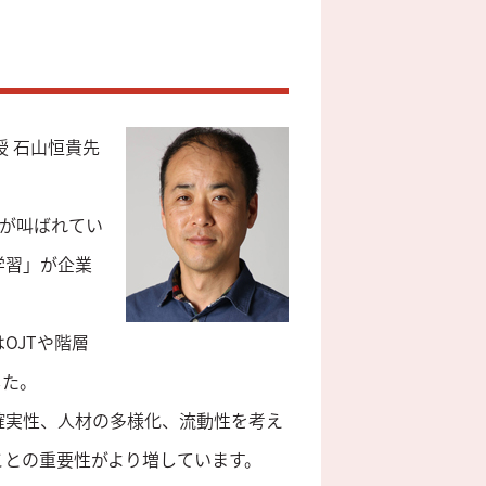
授 石山恒貴先
性が叫ばれてい
学習」が企業
OJTや階層
した。
確実性、人材の多様化、流動性を考え
ことの重要性がより増しています。