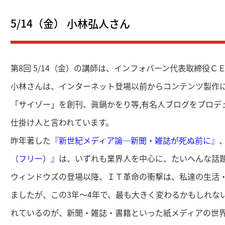
5/14（金） 小林弘人さん
第8回 5/14（金）の講師は、インフォバーン代表取締役Ｃ
小林さんは、インターネット登場以前からコンテンツ製作
「サイゾー」を創刊、眞鍋かをり等,有名人ブログをプロデ
仕掛け人と言われています。
昨年著した
『新世紀メディア論─新聞・雑誌が死ぬ前に』
（フリー）』
は、いずれも業界人を中心に、たいへんな話
ウィンドウズの登場以降、ＩＴ革命の衝撃は、私達の生活
ましたが、この3年～4年で、最も大きく変わるかもしれな
れているのが、新聞・雑誌・書籍といった紙メディアの世