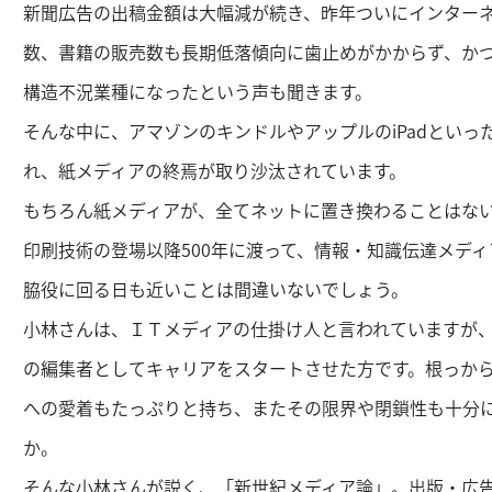
新聞広告の出稿金額は大幅減が続き、昨年ついにインター
数、書籍の販売数も長期低落傾向に歯止めがかからず、か
構造不況業種になったという声も聞きます。
そんな中に、アマゾンのキンドルやアップルのiPadとい
れ、紙メディアの終焉が取り沙汰されています。
もちろん紙メディアが、全てネットに置き換わることはな
印刷技術の登場以降500年に渡って、情報・知識伝達メデ
脇役に回る日も近いことは間違いないでしょう。
小林さんは、ＩＴメディアの仕掛け人と言われていますが
の編集者としてキャリアをスタートさせた方です。根っか
への愛着もたっぷりと持ち、またその限界や閉鎖性も十分
か。
そんな小林さんが説く、「新世紀メディア論」。出版・広