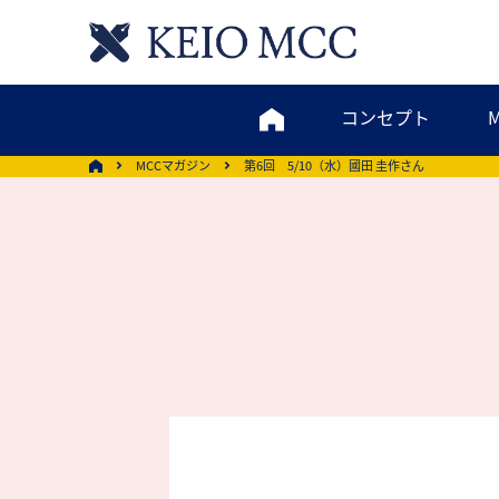
コンセプト
MCCマガジン
第6回 5/10（水）國田 圭作さん