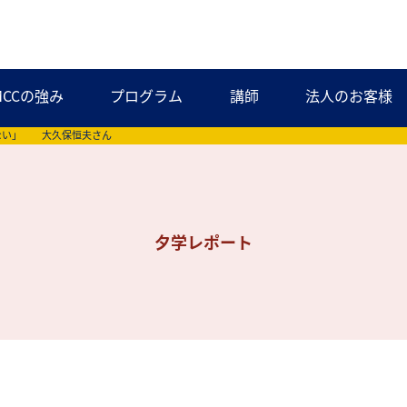
MCCの強み
プログラム
講師
法人のお客様
ない」 大久保恒夫さん
夕学レポート