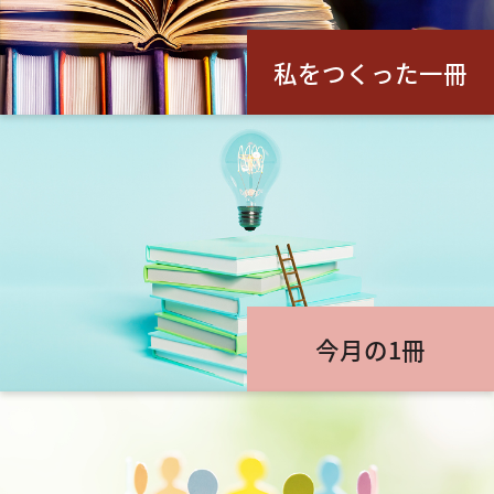
私をつくった一冊
今月の1冊