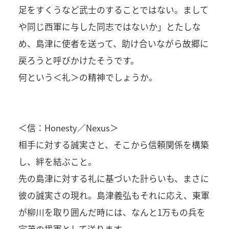
足をすくうなど武士のすることではない。まして
や同じ西軍に与した同志ではないか」とたしな
め、島津に使者を送って、助け合いながら故郷に
戻ろうと呼びかけたそうです。
何という＜礼＞の精神でしょうか。
＜信：Honesty／Nexus＞
相手に対する誠実さと、そこから信頼関係を構築
し、絆を結ぶこと。
先の島津に対する礼に基づいた計らいも、まさに
彼の誠実さの現れ。島津義弘もそれに応え、東軍
が柳川を取り囲んだ時には、なんと1万もの兵を
宗茂の援軍として送ります。