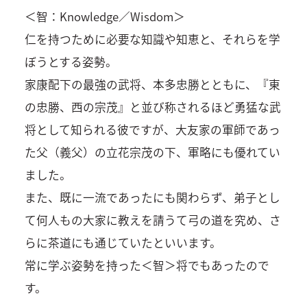
＜智：Knowledge／Wisdom＞
仁を持つために必要な知識や知恵と、それらを学
ぼうとする姿勢。
家康配下の最強の武将、本多忠勝とともに、『東
の忠勝、西の宗茂』と並び称されるほど勇猛な武
将として知られる彼ですが、大友家の軍師であっ
た父（義父）の立花宗茂の下、軍略にも優れてい
ました。
また、既に一流であったにも関わらず、弟子とし
て何人もの大家に教えを請うて弓の道を究め、さ
らに茶道にも通じていたといいます。
常に学ぶ姿勢を持った＜智＞将でもあったので
す。