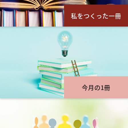
私をつくった一冊
今月の1冊