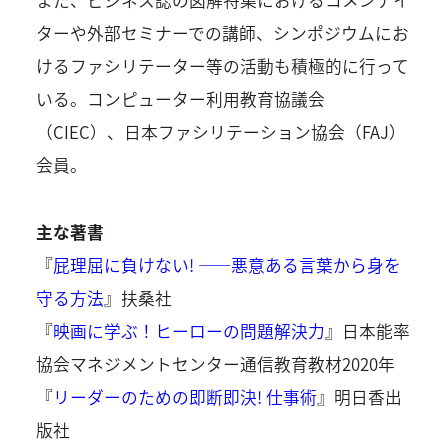
また、ビジネス誌の図解特集におけるコメンテイ
ターや外部セミナーでの講師、シンポジウムにお
けるファシリテーター等の活動も積極的に行って
いる。コンピューター利用教育協議会
（CIEC）、日本ファシリテーション協会（FAJ）
会員。
主な著書
『
屁理屈に負けない! ――悪意ある言葉から身を
守る方法
』扶桑社
『
映画に学ぶ！ヒーローの問題解決力
』日本能率
協会マネジメントセンター通信教育教材2020年
『
リーダーのための即断即決! 仕事術
』明日香出
版社