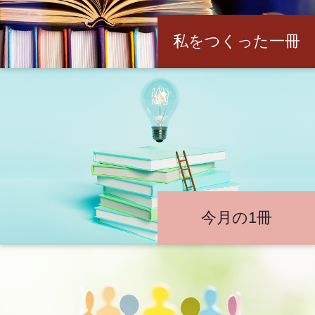
私をつくった一冊
今月の1冊