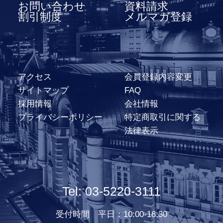
お問い合わせ
資料請求
割引制度
メルマガ登録
アクセス
会員登録内容変更
サイトマップ
FAQ
採用情報
会社情報
プライバシーポリシー
特定商取引に関する
法律表示
Tel: 03-5220-3111
受付時間 平日：10:00-18:30