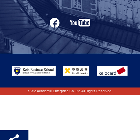
cKeio Academic Enterprise Co.,Ltd.All Rights Reserved.