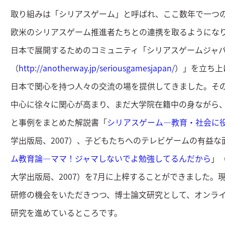
取り組みは「シリアスゲーム」と呼ばれ、ここ数年で一つ
欧米のシリアスゲーム推進者たちとの連携を取るようになり、
日本で展開するためのコミュニティ「シリアスゲームジャ
（
http://anotherway.jp/seriousgamesjapan/
）」を立ち上
日本で関心を持つ人々の交流の場を提供してきました。そ
中心に徐々に関心が高まり、まだ大学院在籍中の身ながら、
と事例をまとめた解説書「
シリアスゲーム―教育・社会に
学出版局、2007）、子どもたちへのテレビゲームの有益
ム教育論―ママ！ジャマしないでよ勉強してるんだから
」
大学出版局、2007）を7月に上梓することができました。
研修の機会をいただきつつ、博士論文研究として、オンラ
研究を進めているところです。