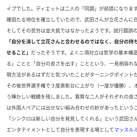
イプでした。ディエットは二人の「同調」が前提になりま
確固たる地位を確立していたので、武田さんが立花さんに
そしてその苦労は並大抵ではなかったようです。試行錯誤
「自分を消して立花さんと合わせるのではなく、自分の持
せること」
だったそうです。よくニ項対立は哲学の基本構
る」ことと「自分の良さを出す」ことという、一見相容れ
現方法があるはずだと気づいたことがターニングポイント
その後世界選手権で３度表彰台に上がり（一度が優勝）、
う輝かしい戦績を残しました。異質な二人がそれぞれの良
は外国人ぺアには出せない組み合わせの妙があったという
「シンクロは新しい自分を発見してくれる」という武田さ
エンタテイメントとして自分を表現する場として
マッスル