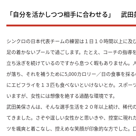
「自分を活かしつつ相手に合わせる」 武田
シンクロの日本代表チームの練習は１日１０時間以上に及
足の着かないプールで過ごします。たとえ、コーチの指導
立ち泳ぎを続けているのですから息つく暇もありません。
が落ち、それを補うために5,000カロリー／日の食事を採
にエビフライを１３匹も食べないといけないとか。スポー
いますが、女性には想像を絶する過酷な環境です。
武田美保さんは、そんな選手生活を２０年以上続け、稀代
てきました。さぞや逞しい女性かと思いきや、控室に現れ
ツを颯爽と着こなし、控えめな笑顔が印象的な方でした。