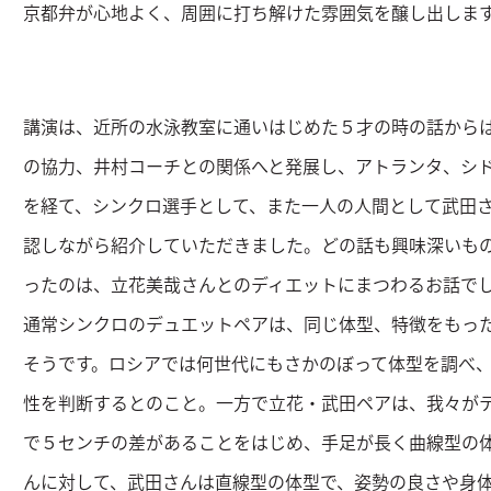
京都弁が心地よく、周囲に打ち解けた雰囲気を醸し出しま
講演は、近所の水泳教室に通いはじめた５才の時の話から
の協力、井村コーチとの関係へと発展し、アトランタ、シ
を経て、シンクロ選手として、また一人の人間として武田
認しながら紹介していただきました。どの話も興味深いも
ったのは、立花美哉さんとのディエットにまつわるお話で
通常シンクロのデュエットペアは、同じ体型、特徴をもっ
そうです。ロシアでは何世代にもさかのぼって体型を調べ
性を判断するとのこと。一方で立花・武田ペアは、我々が
で５センチの差があることをはじめ、手足が長く曲線型の
んに対して、武田さんは直線型の体型で、姿勢の良さや身