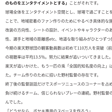
のものをエンタテイメントとする」
ことがそれです。
球場全体をエンタテイメント空間とし、球場で過ごすこと
ことで、地域密着のファン作りのためにやるべき具体的な
改装の方向性、シートの設計、イベントやキャラクターの
性、選手と地域の距離感etc、地道な取り組みがひとつず
今期の楽天野球団の観客動員数は初めて110万人を突破（前
の視聴率は平均13.5％。努力に結果が追いついてきました
楽天が追いかけた、もう一匹の兎「全国的知名度の向上」
た。チーム作りのために招いた野村監督の存在です。
終了後の監督談話だけでスポーツニュースのコーナーを占
負け続けるチーム、信じられないプレーの連続。野村監督
んでした。
「どうせなら、ボヤキ専用のスペースを作ろう」