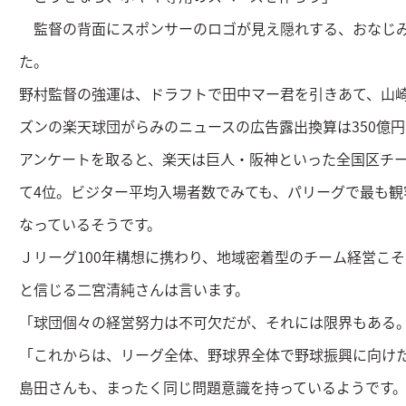
監督の背面にスポンサーのロゴが見え隠れする、おなじみ
た。
野村監督の強運は、ドラフトで田中マー君を引きあて、山
ズンの楽天球団がらみのニュースの広告露出換算は350億
アンケートを取ると、楽天は巨人・阪神といった全国区チ
て4位。ビジター平均入場者数でみても、パリーグで最も観
なっているそうです。
Ｊリーグ100年構想に携わり、地域密着型のチーム経営こ
と信じる二宮清純さんは言います。
「球団個々の経営努力は不可欠だが、それには限界もある
「これからは、リーグ全体、野球界全体で野球振興に向け
島田さんも、まったく同じ問題意識を持っているようです