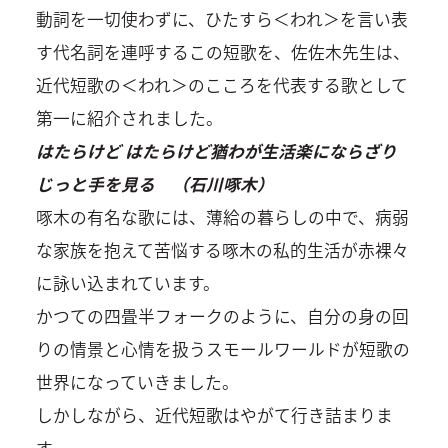
動詞を一切使わずに、ひたすら＜われ＞を言い表
す代名詞を連呼するこの短歌を、佐佐木先生は、
近代短歌の＜われ＞のこころを代表する歌として
第一に紹介されました。
はたらけど はたらけど猶わが生活楽にならざり
じっと手を見る （石川啄木）
啄木の有名な歌には、薄給の暮らしの中で、病弱
な家族を抱えて苦悩する啄木の私的生活が赤裸々
に詠い込まれています。
かつての四畳半フォークのように、自分の身の回
りの情景と心情を扱うスモールワールドが短歌の
世界になっていきました。
しかしながら、近代短歌はやがて行き詰まりま
す。