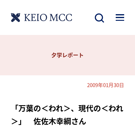
夕学レポート
2009年01月30日
「万葉の＜われ＞、現代の＜われ
＞」 佐佐木幸綱さん