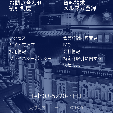
お問い合わせ
資料請求
割引制度
メルマガ登録
アクセス
会員登録内容変更
サイトマップ
FAQ
採用情報
会社情報
プライバシーポリシー
特定商取引に関する
法律表示
Tel: 03-5220-3111
受付時間 平日：10:00-18:30