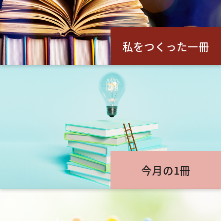
私をつくった一冊
今月の1冊