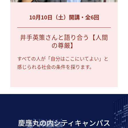
10月10日（土）開講・全6回
井手英策さんと語り合う【人間
の尊厳】
すべての人が「自分はここにいてよい」と
感じられる社会の条件を探ります。
慶應丸の内シティキャンパス