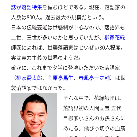
誌が落語特集
を編むほどである。現在、落語家の
人数は800人。過去最大の規模だという。
日本の伝統芸能は世襲制が中心なので、落語界も
二世、三世が多いのかと思っていたが、
柳家花緑
師匠によれば、世襲落語家はせいぜい30人程度。
実は実力主義の世界のようだ。
確かに、これまで夕学に登壇いただいた落語家
（
柳家喬太郎
、
金原亭馬生
、
春風亭一之輔
）は世
襲落語家ではなかった。
そんな中で、花緑師匠は、
落語界初の人間国宝 五代
目柳家小さんのお孫さんに
あたる。飛びっ切りの血筋