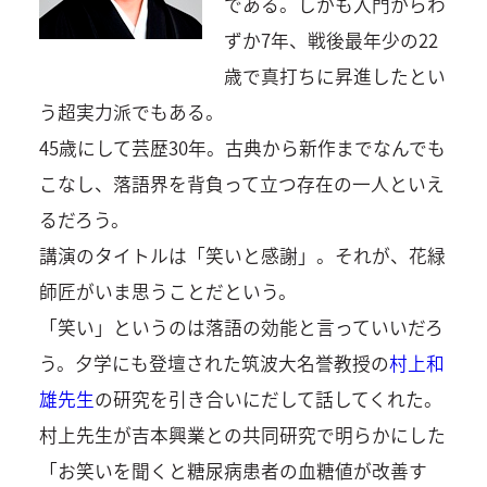
である。しかも入門からわ
ずか7年、戦後最年少の22
歳で真打ちに昇進したとい
う超実力派でもある。
45歳にして芸歴30年。古典から新作までなんでも
こなし、落語界を背負って立つ存在の一人といえ
るだろう。
講演のタイトルは「笑いと感謝」。それが、花緑
師匠がいま思うことだという。
「笑い」というのは落語の効能と言っていいだろ
う。夕学にも登壇された筑波大名誉教授の
村上和
雄先生
の研究を引き合いにだして話してくれた。
村上先生が吉本興業との共同研究で明らかにした
「お笑いを聞くと糖尿病患者の血糖値が改善す