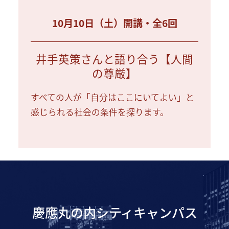
10月10日（土）開講・全6回
井手英策さんと語り合う【人間
の尊厳】
すべての人が「自分はここにいてよい」と
感じられる社会の条件を探ります。
慶應丸の内シティキャンパス