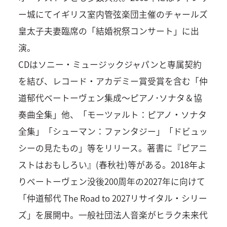
ー城にてイギリス室内管弦楽団主催のチャールズ
皇太子夫妻臨席の「結婚祝祭コンサート」に出
演。
CDはソニー・ミュージックジャパンと専属契約
を結び、レコード・アカデミー賞受賞を含む「仲
道郁代ベートーヴェン集成～ピアノ･ソナタ＆協
奏曲全集」他、「モーツァルト：ピアノ・ソナタ
全集」「シューマン：ファンタジー」「ドビュッ
シーの見たもの」等をリリース。著書に『ピアニ
ストはおもしろい』(春秋社)等がある。2018年よ
りベートーヴェン没後200周年の2027年に向けて
「仲道郁代 The Road to 2027リサイタル・シリー
ズ」を展開中。一般社団法人音楽がヒラク未来代