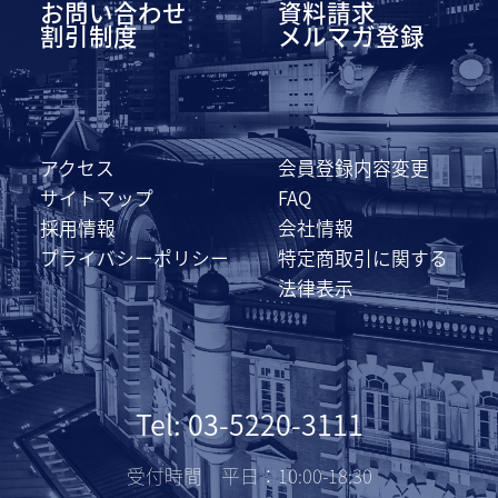
お問い合わせ
資料請求
割引制度
メルマガ登録
アクセス
会員登録内容変更
サイトマップ
FAQ
採用情報
会社情報
プライバシーポリシー
特定商取引に関する
法律表示
Tel: 03-5220-3111
受付時間 平日：10:00-18:30