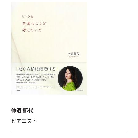
仲道 郁代
ピアニスト