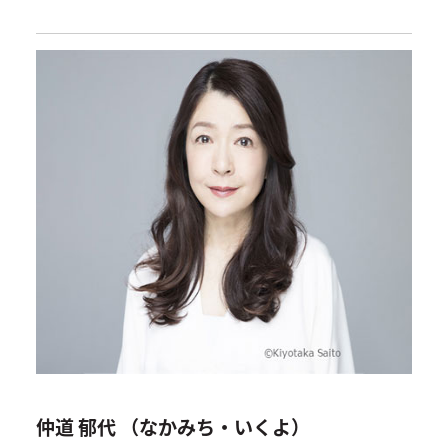
仲道 郁代 （なかみち・いくよ）