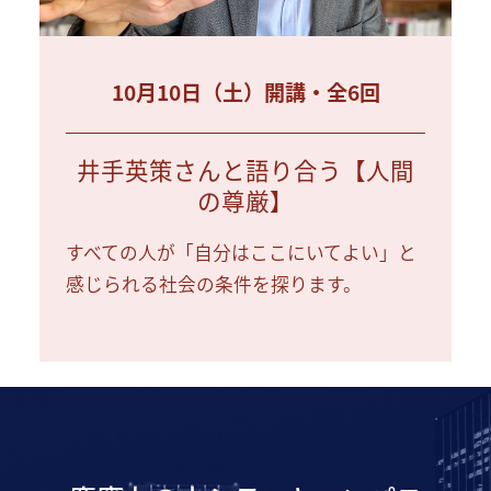
10月10日（土）開講・全6回
井手英策さんと語り合う【人間
の尊厳】
すべての人が「自分はここにいてよい」と
感じられる社会の条件を探ります。