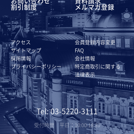
お問い合わせ
資料請求
割引制度
メルマガ登録
アクセス
会員登録内容変更
サイトマップ
FAQ
採用情報
会社情報
プライバシーポリシー
特定商取引に関する
法律表示
Tel: 03-5220-3111
受付時間 平日：10:00-18:30